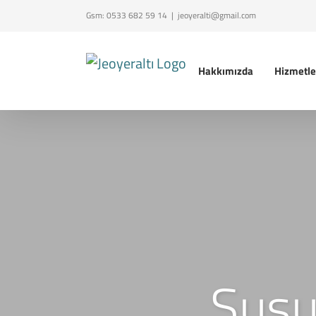
Skip
Gsm:
0533 682 59 14
|
jeoyeralti@gmail.com
to
content
Hakkımızda
Hizmetle
Susu