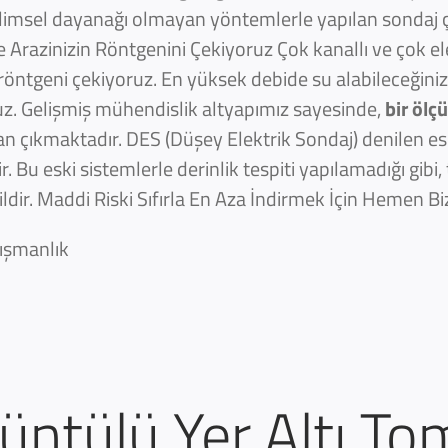
ilimsel dayanağı olmayan yöntemlerle yapılan sondaj 
le Arazinizin Röntgenini Çekiyoruz Çok kanallı ve çok el
 röntgeni çekiyoruz. En yüksek debide su alabileceğiniz
oruz. Gelişmiş mühendislik altyapımız sayesinde,
bir ölç
çıkmaktadır. DES (Düşey Elektrik Sondaj) denilen esk
. Bu eski sistemlerle derinlik tespiti yapılamadığı gib
dir. Maddi Riski Sıfırla En Aza İndirmek İçin Hemen Biz
ışmanlık
ntülü Yer Altı To