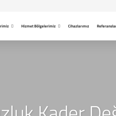
rimiz
Hizmet Bölgelerimiz
Cihazlarımız
Referansla
zluk Kader Deği