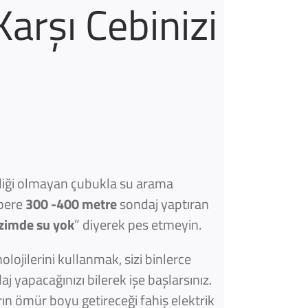
arşı Cebinizi
iliği olmayan çubukla su arama
zbere
300 -4
00 metre
sondaj yaptıran
zimde su yok
” diyerek pes etmeyin.
jilerini kullanmak, sizi binlerce
j yapacağınızı bilerek işe başlarsınız.
ın ömür boyu getireceği fahiş elektrik