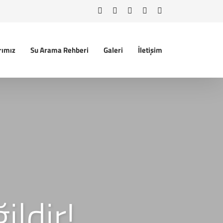
Facebook
Instagram
WhatsApp
YouTube
Tiktok
rımız
Su Arama Rehberi
Galeri
İletişim
ldir!