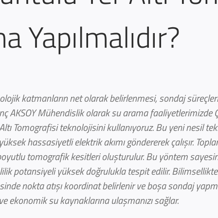
ma Yapılmalıdır?
jeolojik katmanların net olarak belirlenmesi, sondaj süreçl
nç AKSOY Mühendislik olarak su arama faaliyetlerimizde Ço
ltı Tomografisi teknolojisini kullanıyoruz. Bu yeni nesil teknol
a yüksek hassasiyetli elektrik akımı göndererek çalışır. Topl
üç boyutlu tomografik kesitleri oluşturulur. Bu yöntem sayes
mlilik potansiyeli yüksek doğrulukla tespit edilir. Bilimselli
inde nokta atışı koordinat belirlenir ve boşa sondaj yapma ris
ve ekonomik su kaynaklarına ulaşmanızı sağlar.