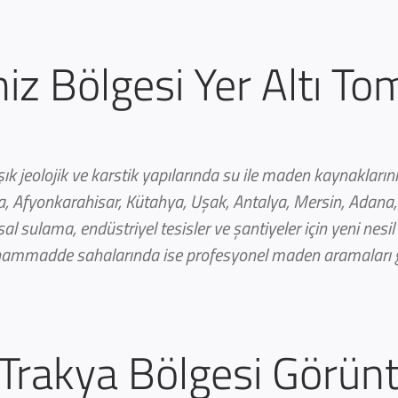
z Bölgesi Yer Altı To
k jeolojik ve karstik yapılarında su ile maden kaynakların
ğla, Afyonkarahisar, Kütahya, Uşak, Antalya, Mersin, Adan
l sulama, endüstriyel tesisler ve şantiyeler için yeni nesi
ammadde sahalarında ise profesyonel maden aramaları ger
rakya Bölgesi Görünt