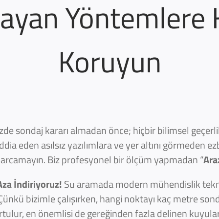
ayan Yöntemlere K
Koruyun
de sondaj kararı almadan önce; hiçbir bilimsel geçerl
ia eden asılsız yazılımlara ve yer altını görmeden e
 harcamayın. Biz profesyonel bir ölçüm yapmadan “
Ara
Aza İndiriyoruz!
Su aramada modern mühendislik teknolo
Çünkü bizimle çalışırken, hangi noktayı kaç metre sonda
ulur, en önemlisi de gereğinden fazla delinen kuyular