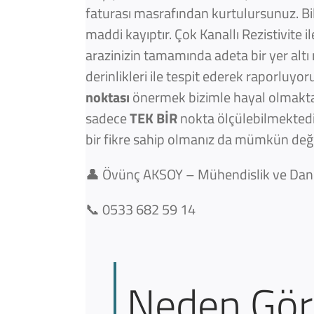
faturası masrafından kurtulursunuz. B
maddi kayıptır. Çok Kanallı Rezistivite i
arazinizin tamamında adeta bir yer altı
derinlikleri ile tespit ederek raporluy
noktası
önermek bizimle hayal olmaktan 
sadece
TEK BİR
nokta ölçülebilmektedir
bir fikre sahip olmanız da mümkün değil
👤
Övünç AKSOY – Mühendislik ve Dan
📞
0533 682 59 14
Neden Görü