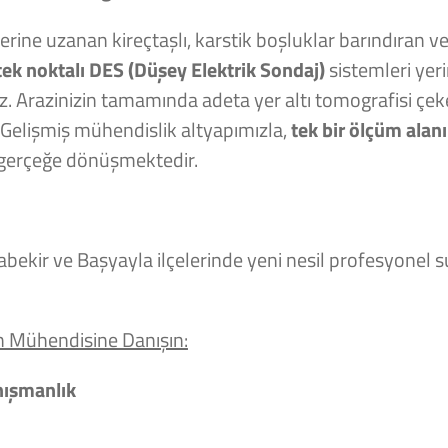
rine uzanan kireçtaşlı, karstik boşluklar barındıran v
tek noktalı DES (Düşey Elektrik Sondaj)
sistemleri yeri
ruz. Arazinizin tamamında adeta yer altı tomografisi çe
. Gelişmiş mühendislik altyapımızla,
tek bir ölçüm alanı
erçeğe dönüşmektedir.
abekir ve Başyayla ilçelerinde yeni nesil profesyonel s
n Mühendisine Danışın:
ışmanlık