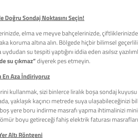
le Doğru Sondaj Noktasını Seçin!
rinizde, elma ve meyve bahçelerinizde, çiftliklerinizd
 koruma altına alın. Bölgede hiçbir bilimsel geçerlili
ydudan su tespiti yaptığını iddia eden asılsız yazılı
ide su çıkmaz”
diyerek pes etmeyin.
ı En Aza İndiriyoruz
ini kullanmak, sizi binlerce liralık boşa sondaj kuyus
da, yaklaşık kaçıncı metrede suya ulaşabileceğinizi bil
 boş yere boru indirme masrafı yapma ihtimalinizi mi
 ömür boyu getireceği fahiş elektrik faturası masrafla
Yer Altı Röntgeni