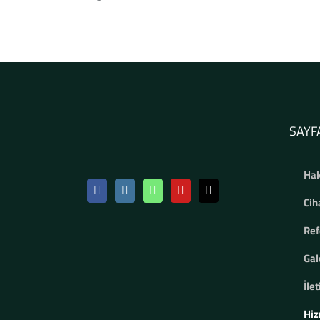
SAYF
Hak
Cih
Ref
Gal
İle
Hiz