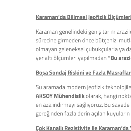
Karaman’da Bilimsel Jeofizik Ölçümler
Karaman genelindeki geniş tarım arazile
sürecine girmeden önce bütçenizi mutlaka
olmayan geleneksel çubukçularla ya da u
yer altı ölçümleri yapılmadan
“Bu araz
Boşa Sondaj Riskini ve Fazla Masraflar
Su aramada modern jeofizik teknolojiler
AKSOY Mühendislik
olarak, hangi nokta
en aza indirmeyi sağlıyoruz. Bu sayede
gereğinden fazla derin açılan kuyuların
Çok Kanallı Rezistivite ile Karaman’da 