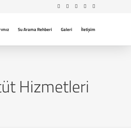
Facebook
Instagram
WhatsApp
YouTube
Tiktok
rımız
Su Arama Rehberi
Galeri
İletişim
üt Hizmetleri