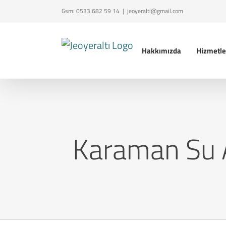
Skip
Gsm:
0533 682 59 14
|
jeoyeralti@gmail.com
to
content
Hakkımızda
Hizmetle
Karaman Su A