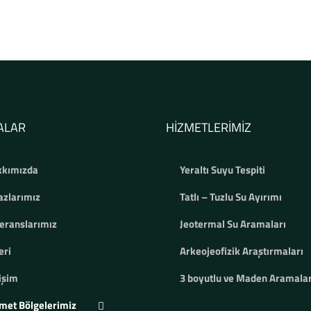
ALAR
HIZMETLERIMIZ
kımızda
Yeraltı Suyu Tespiti
azlarımız
Tatlı – Tuzlu Su Ayırımı
eranslarımız
Jeotermal Su Aramaları
eri
Arkeojeofizik Araştırmaları
tişim
3 boyutlu ve Maden Aramalar
met Bölgelerimiz