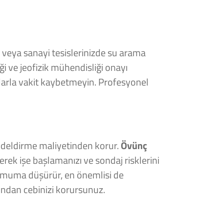
e veya sanayi tesislerinizde su arama
ği ve jeofizik mühendisliği onayı
mlarla vakit kaybetmeyin. Profesyonel
u deldirme maliyetinden korur.
Övünç
erek işe başlamanızı ve sondaj risklerini
nimuma düşürür, en önemlisi de
rından cebinizi korursunuz.